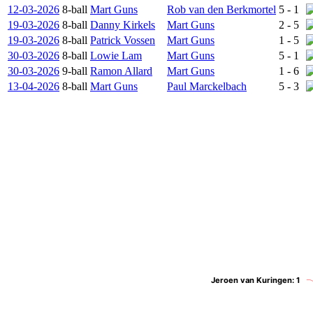
12-03-2026
8-ball
Mart Guns
Rob van den Berkmortel
5 - 1
19-03-2026
8-ball
Danny Kirkels
Mart Guns
2 - 5
19-03-2026
8-ball
Patrick Vossen
Mart Guns
1 - 5
30-03-2026
8-ball
Lowie Lam
Mart Guns
5 - 1
30-03-2026
9-ball
Ramon Allard
Mart Guns
1 - 6
13-04-2026
8-ball
Mart Guns
Paul Marckelbach
5 - 3
Jeroen van Kuringen:
Jeroen van Kuringen:
1
1