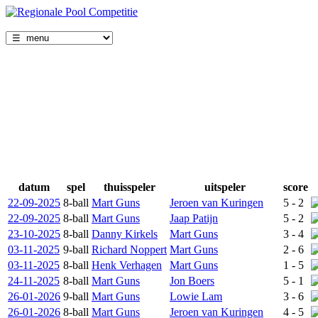
datum
spel
thuisspeler
uitspeler
score
22-09-2025
8-ball
Mart Guns
Jeroen van Kuringen
5 - 2
22-09-2025
8-ball
Mart Guns
Jaap Patijn
5 - 2
23-10-2025
8-ball
Danny Kirkels
Mart Guns
3 - 4
03-11-2025
9-ball
Richard Noppert
Mart Guns
2 - 6
03-11-2025
8-ball
Henk Verhagen
Mart Guns
1 - 5
24-11-2025
8-ball
Mart Guns
Jon Boers
5 - 1
26-01-2026
9-ball
Mart Guns
Lowie Lam
3 - 6
26-01-2026
8-ball
Mart Guns
Jeroen van Kuringen
4 - 5