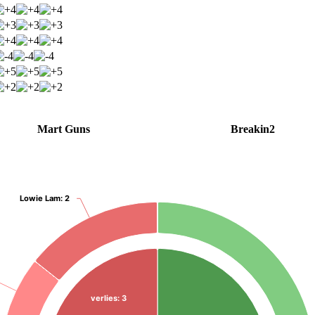
Mart Guns
Breakin2
Lowie Lam:
Lowie Lam:
2
2
verlies:
3