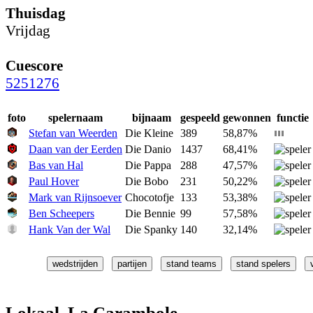
Thuisdag
Vrijdag
Cuescore
5251276
foto
spelernaam
bijnaam
gespeeld
gewonnen
functie
Stefan van Weerden
Die Kleine
389
58,87%
Daan van der Eerden
Die Danio
1437
68,41%
Bas van Hal
Die Pappa
288
47,57%
Paul Hover
Die Bobo
231
50,22%
Mark van Rijnsoever
Chocotofje
133
53,38%
Ben Scheepers
Die Bennie
99
57,58%
Hank Van der Wal
Die Spanky
140
32,14%
Lokaal La Carambole