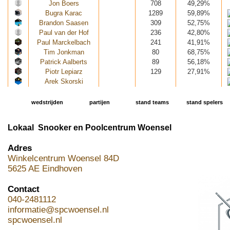
Jon Boers
708
49,29%
Bugra Karac
1289
59,89%
Brandon Saasen
309
52,75%
Paul van der Hof
236
42,80%
Paul Marckelbach
241
41,91%
Tim Jonkman
80
68,75%
Patrick Aalberts
89
56,18%
Piotr Lepiarz
129
27,91%
Arek Skorski
Lokaal Snooker en Poolcentrum Woensel
Adres
Winkelcentrum Woensel 84D
5625 AE Eindhoven
Contact
040-2481112
informatie@spcwoensel.nl
spcwoensel.nl