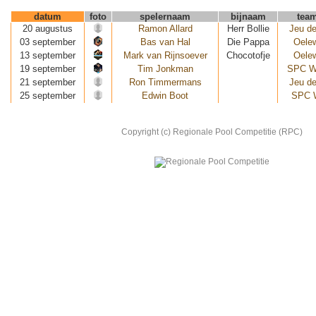
datum
foto
spelernaam
bijnaam
tea
20 augustus
Ramon Allard
Herr Bollie
Jeu de
03 september
Bas van Hal
Die Pappa
Oele
13 september
Mark van Rijnsoever
Chocotofje
Oele
19 september
Tim Jonkman
SPC W
21 september
Ron Timmermans
Jeu de
25 september
Edwin Boot
SPC 
Copyright (c) Regionale Pool Competitie (RPC)