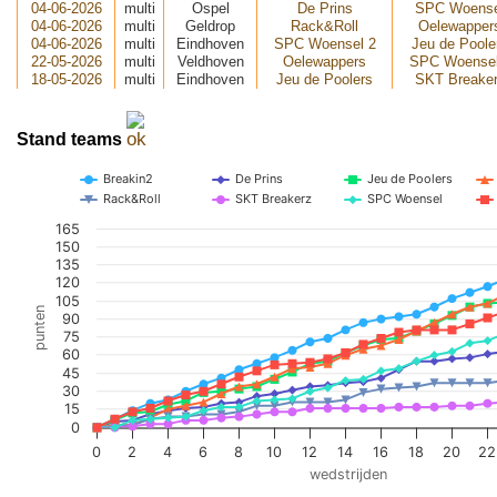
04-06-2026
multi
Ospel
De Prins
SPC Woense
04-06-2026
multi
Geldrop
Rack&Roll
Oelewapper
04-06-2026
multi
Eindhoven
SPC Woensel 2
Jeu de Poole
22-05-2026
multi
Veldhoven
Oelewappers
SPC Woensel
18-05-2026
multi
Eindhoven
Jeu de Poolers
SKT Breake
Stand teams
Breakin2
De Prins
Jeu de Poolers
Rack&Roll
SKT Breakerz
SPC Woensel
165
150
135
120
105
punten
90
75
60
45
30
15
0
0
2
4
6
8
10
12
14
16
18
20
22
wedstrijden